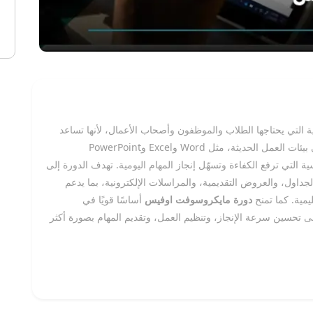
ة التي يحتاجها الطلاب والموظفون وأصحاب الأعمال، لأنها تساعد
على إتقان مجموعة البرامج المكتبية الأكثر استخدامًا في بيئات العمل الحديثة، مثل Word وExcel وPowerPoint
اسية التي ترفع الكفاءة وتسهّل إنجاز المهام اليومية. تهدف الدورة إلى
جداول، والعروض التقديمية، والمراسلات الإلكترونية، بما يدعم
مية. كما تمنح
دورة مايكروسوفت اوفيس
أساسًا قويًا في
 تحسين سرعة الإنجاز، وتنظيم العمل، وتقديم المهام بصورة أكثر