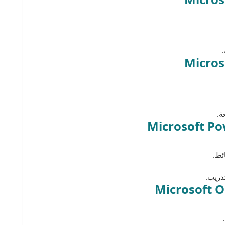
ة.
ئط.
دريب.