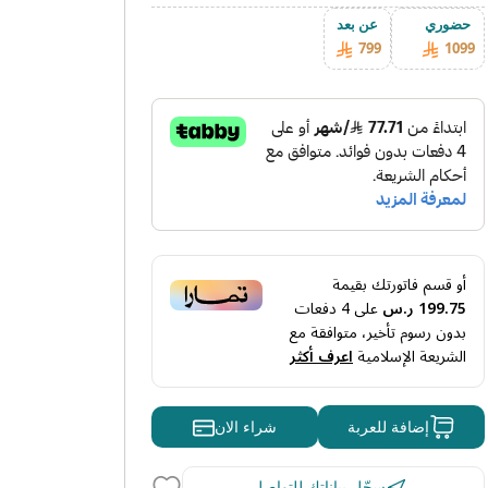
حضوري
عن بعد
799
1099
أو قسم فاتورتك بقيمة
199.75 ر.س
على
4
دفعات
بدون رسوم تأخير، متوافقة مع
الشريعة الإسلامية
اعرف أكثر
شراء الان
إضافة للعربة
سجّل بياناتك للتواصل